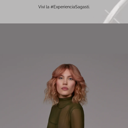
Viví la #ExperienciaSagasti.